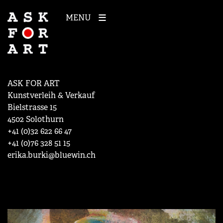
MENU
ASK FOR ART
Kunstverleih & Verkauf
Bielstrasse 15
4502 Solothurn
+41 (0)32 622 66 47
+41 (0)76 328 51 15
erika.burki@bluewin.ch