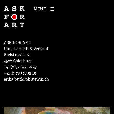
MENU
ASK FOR ART
Kunstverleih & Verkauf
Bielstrasse 15
4502 Solothurn
+41 (0)32 622 66 47
+41 (0)76 328 51 15
erika.burki@bluewin.ch