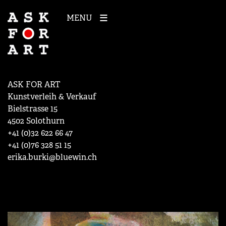
MENU
ASK FOR ART
Kunstverleih & Verkauf
Bielstrasse 15
4502 Solothurn
+41 (0)32 622 66 47
+41 (0)76 328 51 15
erika.burki@bluewin.ch