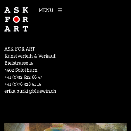
MENU
ASK FOR ART
Kunstverleih & Verkauf
Bielstrasse 15
4502 Solothurn
+41 (0)32 622 66 47
+41 (0)76 328 51 15
erika.burki@bluewin.ch