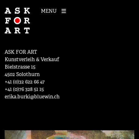
MENU
ASK FOR ART
Kunstverleih & Verkauf
Bielstrasse 15
4502 Solothurn
+41 (0)32 622 66 47
+41 (0)76 328 51 15
erika.burki@bluewin.ch