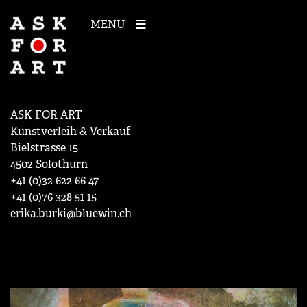
MENU
ASK FOR ART
Kunstverleih & Verkauf
Bielstrasse 15
4502 Solothurn
+41 (0)32 622 66 47
+41 (0)76 328 51 15
erika.burki@bluewin.ch