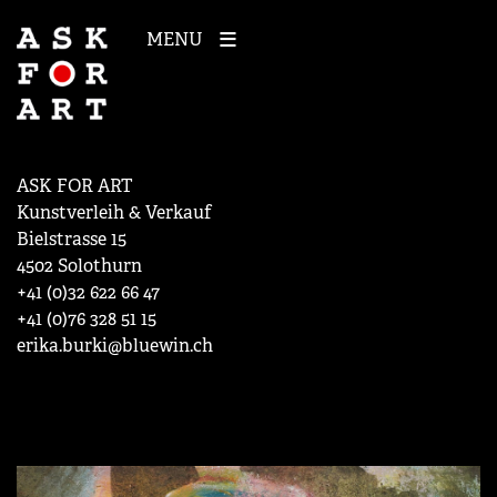
MENU
ASK FOR ART
Kunstverleih & Verkauf
Bielstrasse 15
4502 Solothurn
+41 (0)32 622 66 47
+41 (0)76 328 51 15
erika.burki@bluewin.ch