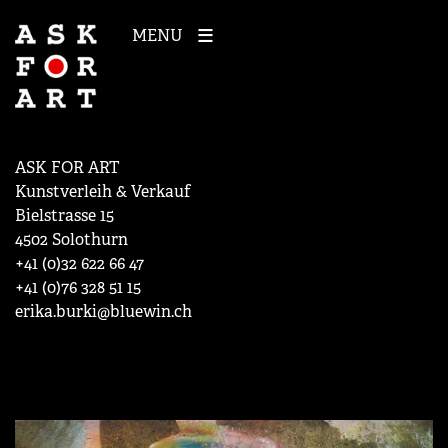
MENU
ASK FOR ART
Kunstverleih & Verkauf
Bielstrasse 15
4502 Solothurn
+41 (0)32 622 66 47
+41 (0)76 328 51 15
erika.burki@bluewin.ch