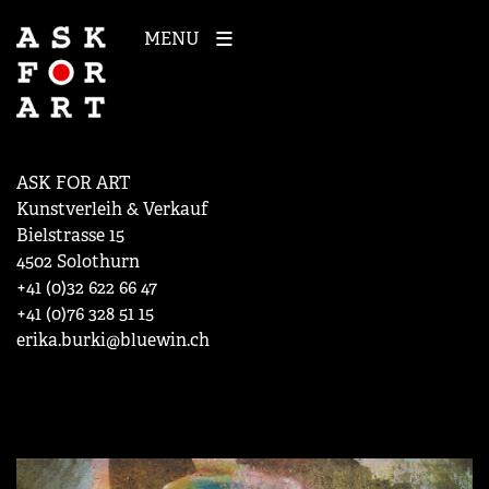
MENU
ASK FOR ART
Kunstverleih & Verkauf
Bielstrasse 15
4502 Solothurn
+41 (0)32 622 66 47
+41 (0)76 328 51 15
erika.burki@bluewin.ch