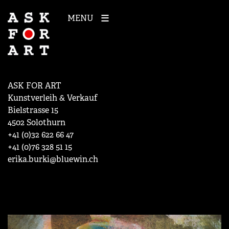
MENU
ASK FOR ART
Kunstverleih & Verkauf
Bielstrasse 15
4502 Solothurn
+41 (0)32 622 66 47
+41 (0)76 328 51 15
erika.burki@bluewin.ch