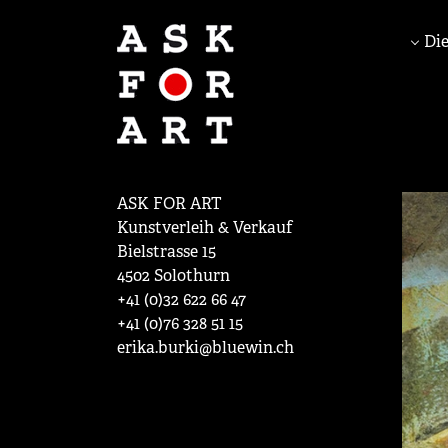
Die
ASK FOR ART
Kunstverleih & Verkauf
Bielstrasse 15
4502 Solothurn
+41 (0)32 622 66 47
+41 (0)76 328 51 15
erika.burki@bluewin.ch