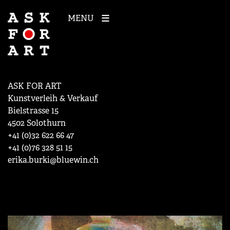
MENU
ASK FOR ART
Kunstverleih & Verkauf
Bielstrasse 15
4502 Solothurn
+41 (0)32 622 66 47
+41 (0)76 328 51 15
erika.burki@bluewin.ch