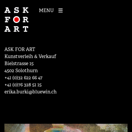
MENU
ASK FOR ART
Kunstverleih & Verkauf
Bielstrasse 15
4502 Solothurn
+41 (0)32 622 66 47
+41 (0)76 328 51 15
erika.burki@bluewin.ch