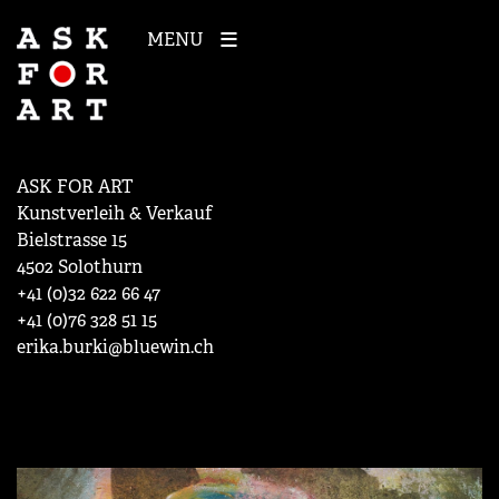
MENU
ASK FOR ART
Kunstverleih & Verkauf
Bielstrasse 15
4502 Solothurn
+41 (0)32 622 66 47
+41 (0)76 328 51 15
erika.burki@bluewin.ch