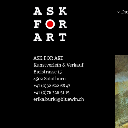
Die
ASK FOR ART
Kunstverleih & Verkauf
Bielstrasse 15
4502 Solothurn
+41 (0)32 622 66 47
+41 (0)76 328 51 15
erika.burki@bluewin.ch