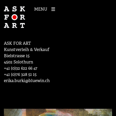
MENU
ASK FOR ART
Kunstverleih & Verkauf
Bielstrasse 15
4502 Solothurn
+41 (0)32 622 66 47
+41 (0)76 328 51 15
erika.burki@bluewin.ch