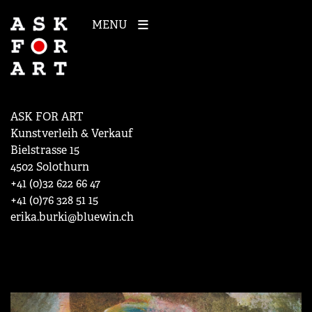
MENU
ASK FOR ART
Kunstverleih & Verkauf
Bielstrasse 15
4502 Solothurn
+41 (0)32 622 66 47
+41 (0)76 328 51 15
erika.burki@bluewin.ch