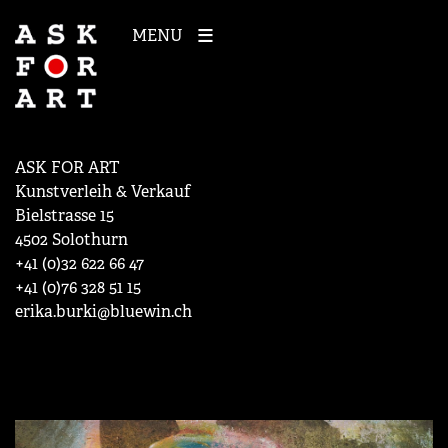
MENU
ASK FOR ART
Kunstverleih & Verkauf
Bielstrasse 15
4502 Solothurn
+41 (0)32 622 66 47
+41 (0)76 328 51 15
erika.burki@bluewin.ch