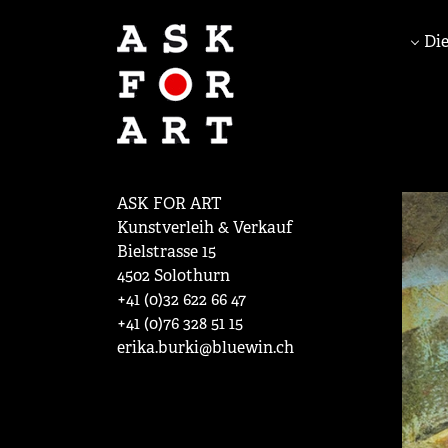
Die
ASK FOR ART
Kunstverleih & Verkauf
Bielstrasse 15
4502 Solothurn
+41 (0)32 622 66 47
+41 (0)76 328 51 15
erika.burki@bluewin.ch