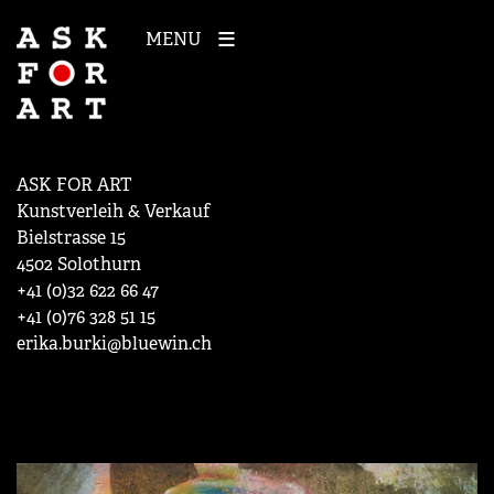
MENU
ASK FOR ART
Kunstverleih & Verkauf
Bielstrasse 15
4502 Solothurn
+41 (0)32 622 66 47
+41 (0)76 328 51 15
erika.burki@bluewin.ch