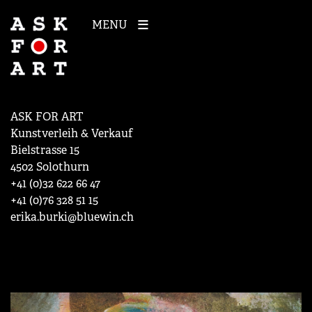
MENU
ASK FOR ART
Kunstverleih & Verkauf
Bielstrasse 15
4502 Solothurn
+41 (0)32 622 66 47
+41 (0)76 328 51 15
erika.burki@bluewin.ch