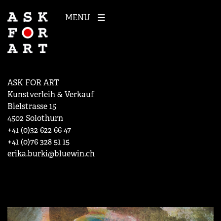
MENU
ASK FOR ART
Kunstverleih & Verkauf
Bielstrasse 15
4502 Solothurn
+41 (0)32 622 66 47
+41 (0)76 328 51 15
erika.burki@bluewin.ch