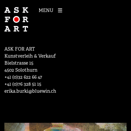
MENU
ASK FOR ART
Kunstverleih & Verkauf
Bielstrasse 15
4502 Solothurn
+41 (0)32 622 66 47
+41 (0)76 328 51 15
erika.burki@bluewin.ch