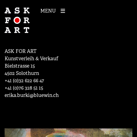
MENU
ASK FOR ART
Kunstverleih & Verkauf
Bielstrasse 15
4502 Solothurn
+41 (0)32 622 66 47
+41 (0)76 328 51 15
erika.burki@bluewin.ch