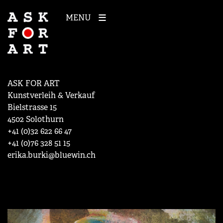
MENU
ASK FOR ART
Kunstverleih & Verkauf
Bielstrasse 15
4502 Solothurn
+41 (0)32 622 66 47
+41 (0)76 328 51 15
erika.burki@bluewin.ch