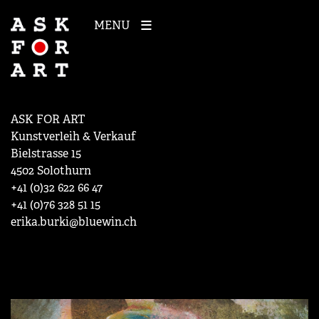
MENU
ASK FOR ART
Kunstverleih & Verkauf
Bielstrasse 15
4502 Solothurn
+41 (0)32 622 66 47
+41 (0)76 328 51 15
erika.burki@bluewin.ch