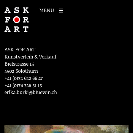
MENU
ASK FOR ART
Kunstverleih & Verkauf
Bielstrasse 15
4502 Solothurn
+41 (0)32 622 66 47
+41 (0)76 328 51 15
erika.burki@bluewin.ch