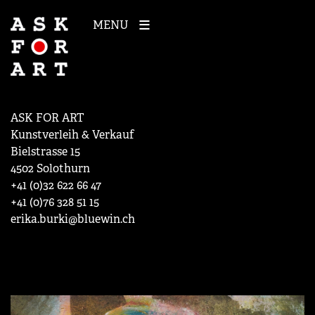
MENU
ASK FOR ART
Kunstverleih & Verkauf
Bielstrasse 15
4502 Solothurn
+41 (0)32 622 66 47
+41 (0)76 328 51 15
erika.burki@bluewin.ch