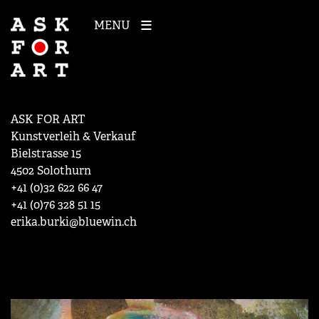
MENU
ASK FOR ART
Kunstverleih & Verkauf
Bielstrasse 15
4502 Solothurn
+41 (0)32 622 66 47
+41 (0)76 328 51 15
erika.burki@bluewin.ch