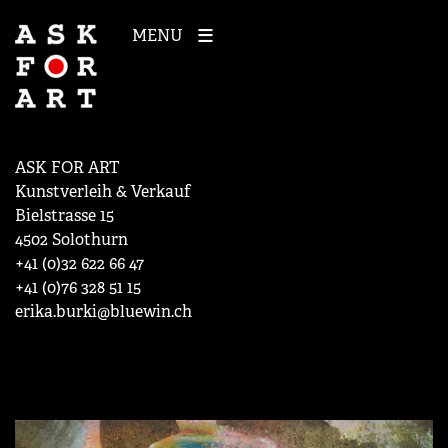
MENU
ASK FOR ART
Kunstverleih & Verkauf
Bielstrasse 15
4502 Solothurn
+41 (0)32 622 66 47
+41 (0)76 328 51 15
erika.burki@bluewin.ch