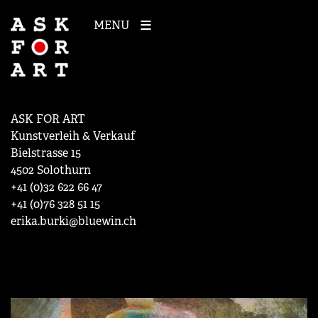
MENU
ASK FOR ART
Kunstverleih & Verkauf
Bielstrasse 15
4502 Solothurn
+41 (0)32 622 66 47
+41 (0)76 328 51 15
erika.burki@bluewin.ch