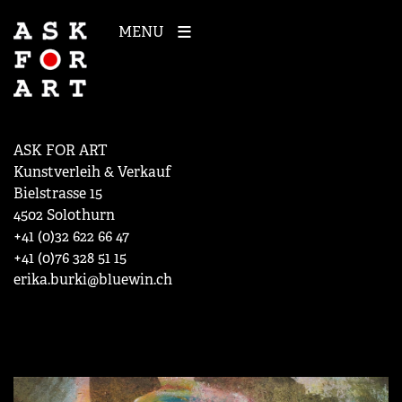
MENU
ASK FOR ART
Kunstverleih & Verkauf
Bielstrasse 15
4502 Solothurn
+41 (0)32 622 66 47
+41 (0)76 328 51 15
erika.burki@bluewin.ch