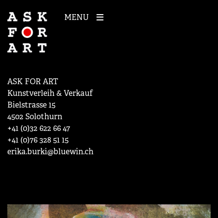
MENU
ASK FOR ART
Kunstverleih & Verkauf
Bielstrasse 15
4502 Solothurn
+41 (0)32 622 66 47
+41 (0)76 328 51 15
erika.burki@bluewin.ch