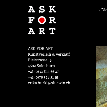
Die
ASK FOR ART
Kunstverleih & Verkauf
Bielstrasse 15
4502 Solothurn
+41 (0)32 622 66 47
+41 (0)76 328 51 15
erika.burki@bluewin.ch