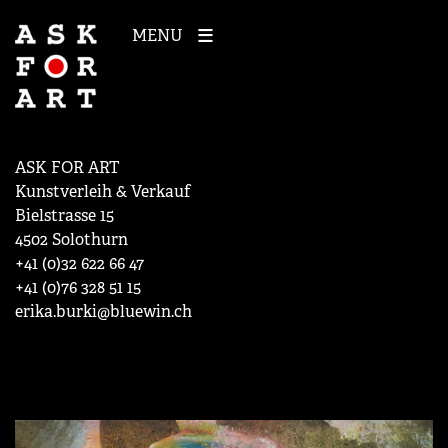
MENU
ASK FOR ART
Kunstverleih & Verkauf
Bielstrasse 15
4502 Solothurn
+41 (0)32 622 66 47
+41 (0)76 328 51 15
erika.burki@bluewin.ch