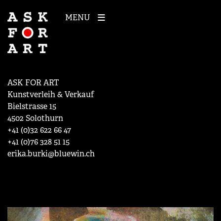
MENU
ASK FOR ART
Kunstverleih & Verkauf
Bielstrasse 15
4502 Solothurn
+41 (0)32 622 66 47
+41 (0)76 328 51 15
erika.burki@bluewin.ch