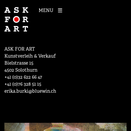
MENU
ASK FOR ART
Kunstverleih & Verkauf
Bielstrasse 15
4502 Solothurn
+41 (0)32 622 66 47
+41 (0)76 328 51 15
erika.burki@bluewin.ch