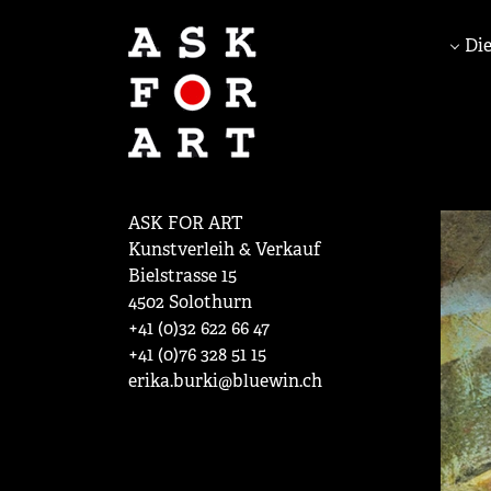
Die
ASK FOR ART
Kunstverleih & Verkauf
Bielstrasse 15
4502 Solothurn
+41 (0)32 622 66 47
+41 (0)76 328 51 15
erika.burki@bluewin.ch