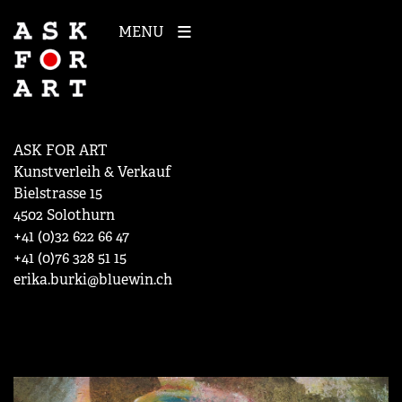
MENU
ASK FOR ART
Kunstverleih & Verkauf
Bielstrasse 15
4502 Solothurn
+41 (0)32 622 66 47
+41 (0)76 328 51 15
erika.burki@bluewin.ch