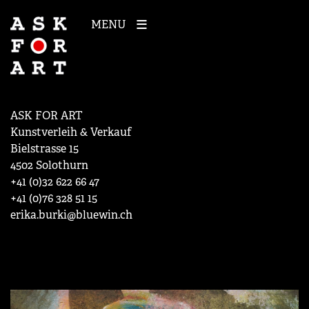
MENU
ASK FOR ART
Kunstverleih & Verkauf
Bielstrasse 15
4502 Solothurn
+41 (0)32 622 66 47
+41 (0)76 328 51 15
erika.burki@bluewin.ch