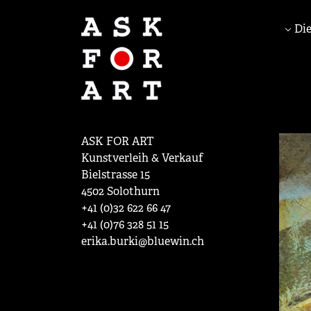
Die
ASK FOR ART
Kunstverleih & Verkauf
Bielstrasse 15
4502 Solothurn
+41 (0)32 622 66 47
+41 (0)76 328 51 15
erika.burki@bluewin.ch