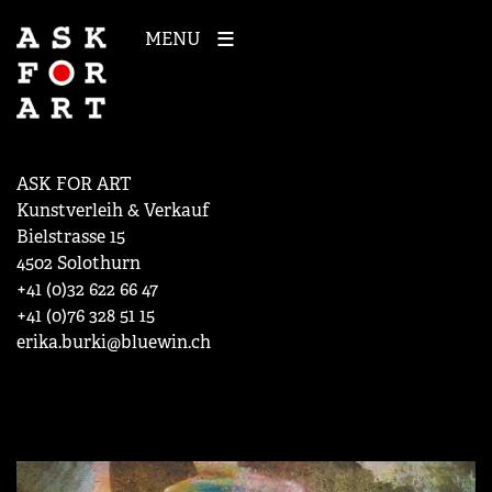
MENU
ASK FOR ART
Kunstverleih & Verkauf
Bielstrasse 15
4502 Solothurn
+41 (0)32 622 66 47
+41 (0)76 328 51 15
erika.burki@bluewin.ch