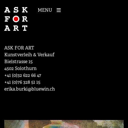
MENU
ASK FOR ART
Kunstverleih & Verkauf
Bielstrasse 15
4502 Solothurn
+41 (0)32 622 66 47
+41 (0)76 328 51 15
erika.burki@bluewin.ch