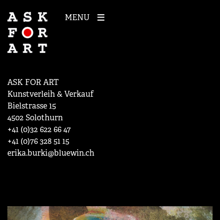
MENU
ASK FOR ART
Kunstverleih & Verkauf
Bielstrasse 15
4502 Solothurn
+41 (0)32 622 66 47
+41 (0)76 328 51 15
erika.burki@bluewin.ch