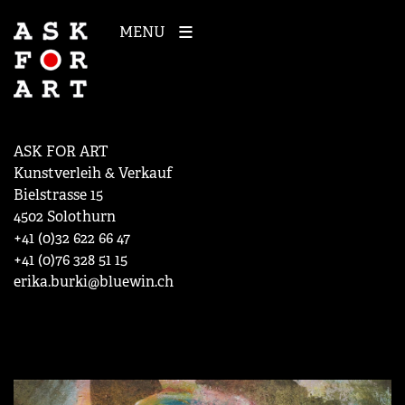
MENU
ASK FOR ART
Kunstverleih & Verkauf
Bielstrasse 15
4502 Solothurn
+41 (0)32 622 66 47
+41 (0)76 328 51 15
erika.burki@bluewin.ch