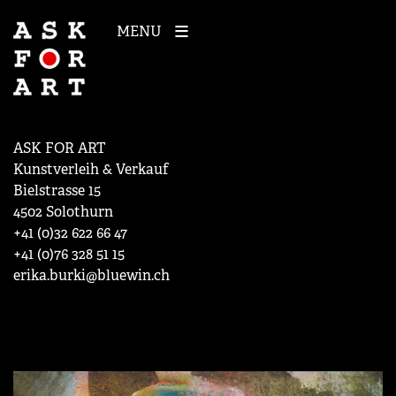
MENU
ASK FOR ART
Kunstverleih & Verkauf
Bielstrasse 15
4502 Solothurn
+41 (0)32 622 66 47
+41 (0)76 328 51 15
erika.burki@bluewin.ch