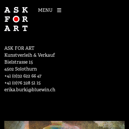
MENU
ASK FOR ART
Kunstverleih & Verkauf
Bielstrasse 15
4502 Solothurn
+41 (0)32 622 66 47
+41 (0)76 328 51 15
erika.burki@bluewin.ch