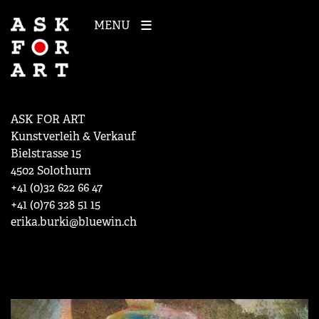
MENU
ASK FOR ART
Kunstverleih & Verkauf
Bielstrasse 15
4502 Solothurn
+41 (0)32 622 66 47
+41 (0)76 328 51 15
erika.burki@bluewin.ch