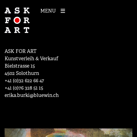
MENU
ASK FOR ART
Kunstverleih & Verkauf
Bielstrasse 15
4502 Solothurn
+41 (0)32 622 66 47
+41 (0)76 328 51 15
erika.burki@bluewin.ch