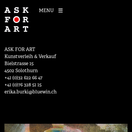
MENU
ASK FOR ART
Kunstverleih & Verkauf
Bielstrasse 15
4502 Solothurn
+41 (0)32 622 66 47
+41 (0)76 328 51 15
erika.burki@bluewin.ch